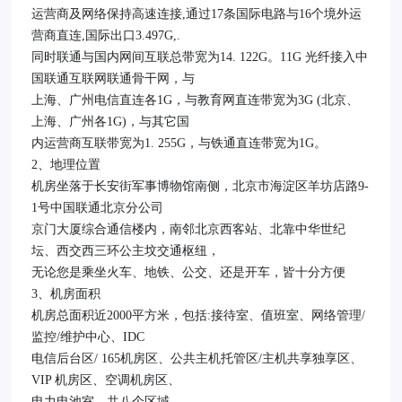
运营商及网络保持高速连接,通过17条国际电路与16个境外运
营商直连,国际出口3.497G,.
同时联通与国内网间互联总带宽为14. 122G。11G 光纤接入中
国联通互联网联通骨干网，与
上海、广州电信直连各1G，与教育网直连带宽为3G (北京、
上海、广州各1G)，与其它国
内运营商互联带宽为1. 255G，与铁通直连带宽为1G。
2、地理位置
机房坐落于长安街军事博物馆南侧，北京市海淀区羊坊店路9-
1号中国联通北京分公司
京门大厦综合通信楼内，南邻北京西客站、北靠中华世纪
坛、西交西三环公主坟交通枢纽，
无论您是乘坐火车、地铁、公交、还是开车，皆十分方便
3、机房面积
机房总面积近2000平方米，包括:接待室、值班室、网络管理/
监控/维护中心、IDC
电信后台区/ 165机房区、公共主机托管区/主机共享独享区、
VIP 机房区、空调机房区、
电力电池室，共八个区域。