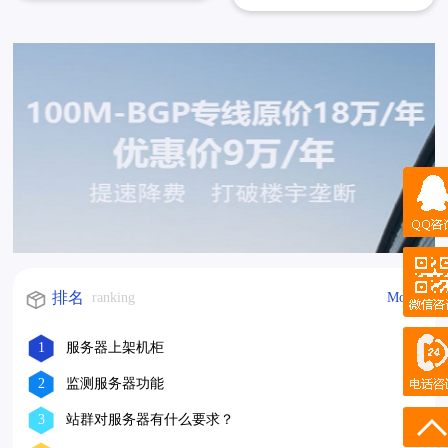
房总出口带宽 40G ，网络接入
接,通过17条国际电路与16个境外
设备采用双机备份，上联链路采用
运营...
双归...
QQ咨询
微信咨询
排名
ranking
More
QQ客服
1
服务器上架机柜
2
监测服务器功能
电话咨询
3
站群对服务器有什么要求？
17601052117