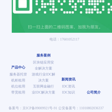
电话：17601052117
服务案例
区块链应用安
产品中心
全解决方案
服务器托管
游戏行业IDC解
新闻资讯
机柜租用
决方案
机位租用
互联网金融行
IDC资讯
带宽租用
业IDC解决方案
IDC知识
公司简介
备案号：
京ICP备09009921号-91
公安备案号：
11010802036337